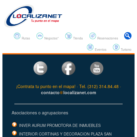
Rutas
Negocios*
Tienda
Reservaciones
Eventos
Turismo
¡Contrata tu punto en el mapa! · Tel. (312) 314.84.48 ·
contacto
localizanet.com
Asociaciones o agrupaciones
INVER AURUM PROMOTORA DE INMUEBLES
INTERIOR CORTINAS Y DECORACION PLAZA SAN