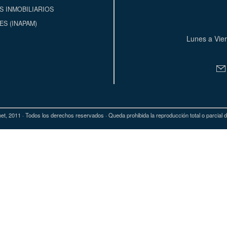
S INMOBILIARIOS
S (INAPAM)
Lunes a Vier
et, 2011 · Todos los derechos reservados · Queda prohibida la reproducción total o parcial de