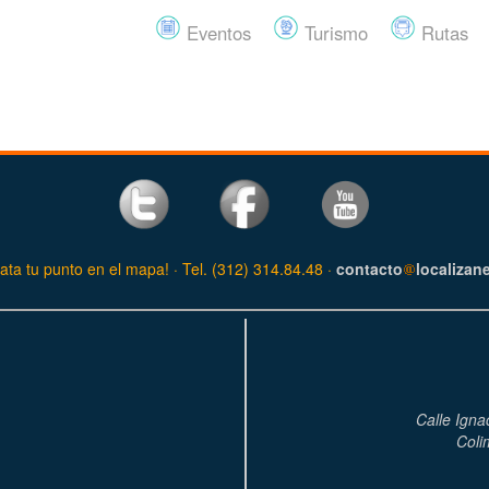
Eventos
Turismo
Rutas
ata tu punto en el mapa! · Tel. (312) 314.84.48 ·
contacto
localizan
Calle Igna
Coli