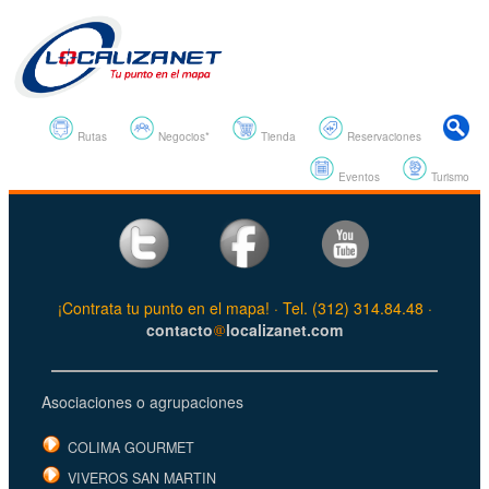
Rutas
Negocios*
Tienda
Reservaciones
Eventos
Turismo
¡Contrata tu punto en el mapa! · Tel. (312) 314.84.48 ·
contacto
localizanet.com
Asociaciones o agrupaciones
COLIMA GOURMET
VIVEROS SAN MARTIN